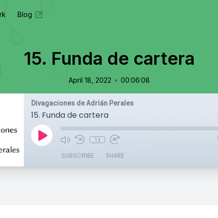
rk
Blog
15. Funda de cartera
•
April 18, 2022
00:06:08
Divagaciones de Adrián Perales
15. Funda de cartera
1x
SUBSCRIBE
SHARE