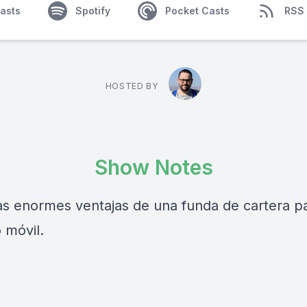
asts
Spotify
Pocket Casts
RSS
HOSTED BY
Show Notes
as enormes ventajas de una funda de cartera pa
 móvil.