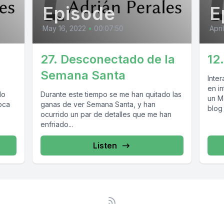
Episode
E
May 16, 2022
•
00:07:50
Apri
27. Desconectado de la
12
Semana Santa
Inter
en i
lo
Durante este tiempo se me han quitado las
un Me
oca
ganas de ver Semana Santa, y han
blog
ocurrido un par de detalles que me han
enfriado...
Listen