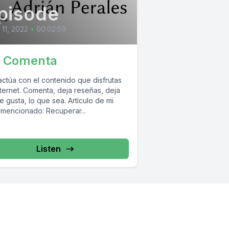
pisode
l 11, 2022
•
00:02:59
. Comenta
actúa con el contenido que disfrutas
nternet. Comenta, deja reseñas, deja
 gusta, lo que sea. Artículo de mi
 mencionado: Recuperar...
Listen