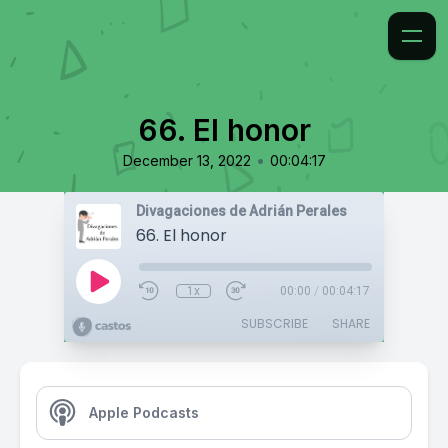
66. El honor
•
December 13, 2022
00:04:17
Divagaciones de Adrián Perales
66. El honor
1x
00:00
/
00:04:17
SUBSCRIBE
SHARE
Apple Podcasts