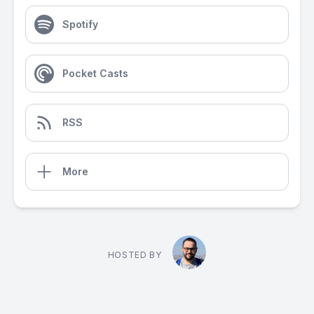
Spotify
Pocket Casts
RSS
More
HOSTED BY