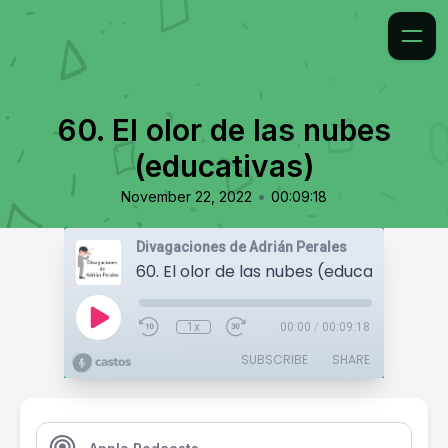
60. El olor de las nubes
(educativas)
•
November 22, 2022
00:09:18
Divagaciones de Adrián Perales
60. El olor de las nubes (educativas)
1x
00:00
/
00:09:18
SUBSCRIBE
SHARE