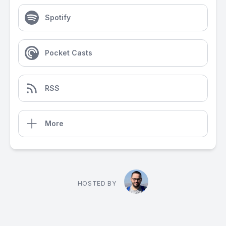
Spotify
Pocket Casts
RSS
More
HOSTED BY