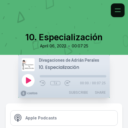
10. Especialización
•
April 06, 2022
00:07:25
Divagaciones de Adrián Perales
10. Especialización
1x
00:00
/
00:07:25
SUBSCRIBE
SHARE
Apple Podcasts