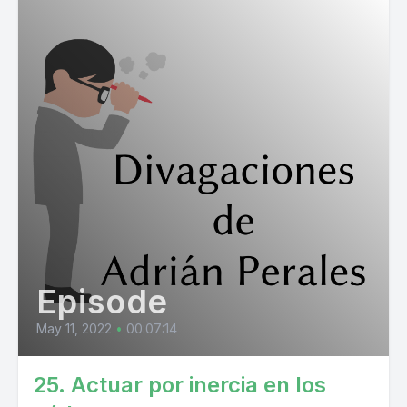
Episode
May 11, 2022
•
00:07:14
25. Actuar por inercia en los