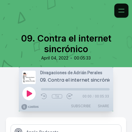
09. Contra el internet
sincrónico
•
April 04, 2022
00:05:33
Divagaciones de Adrián Perales
09. Contra el internet sincrónico
1x
00:00
/
00:05:33
SUBSCRIBE
SHARE