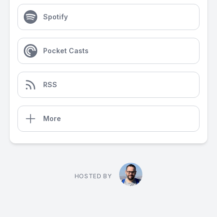
Spotify
Pocket Casts
RSS
More
HOSTED BY