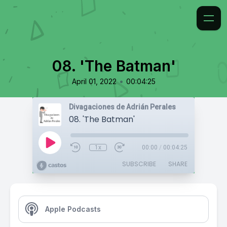
08. 'The Batman'
•
April 01, 2022
00:04:25
Divagaciones de Adrián Perales
08. 'The Batman'
1x
00:00
/
00:04:25
SUBSCRIBE
SHARE
Apple Podcasts