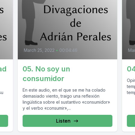
March 25, 2022
•
00:04:46
Mar
ad
05. No soy un
04
consumidor
Opi
temp
En este audio, en el que se me ha colado
su
tem
demasiado viento, traigo una reflexión
lingüística sobre el sustantivo «consumidor»
y el verbo «consumir»,...
Listen