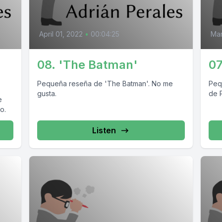
April 01, 2022
•
00:04:25
Mar
08. 'The Batman'
07
Pequeña reseña de 'The Batman'. No me
Peq
gusta.
de P
e
o.
Listen