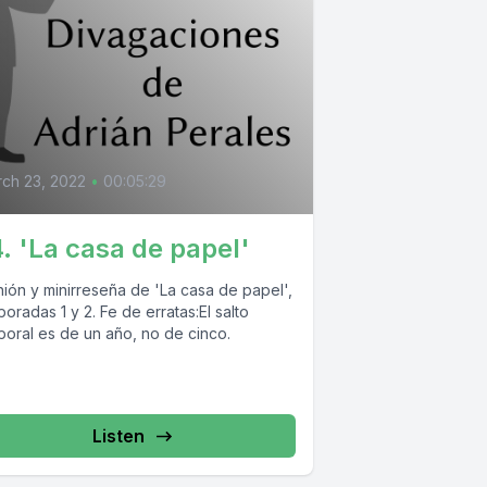
ch 23, 2022
•
00:05:29
. 'La casa de papel'
nión y minirreseña de 'La casa de papel',
oradas 1 y 2. Fe de erratas:El salto
poral es de un año, no de cinco.
Listen