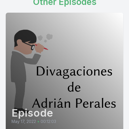
Other Episodes
Episode
May 17, 2022
•
00:12:03