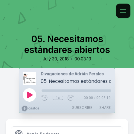
05. Necesitamos
estándares abiertos
•
July 30, 2018
00:08:19
Divagaciones de Adrián Perales
05. Necesitamos estándares abiertos
1x
00:00
/
00:08:19
SUBSCRIBE
SHARE